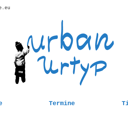
e.eu
e
Termine
T