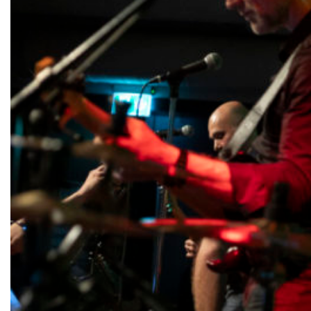
Termine
Tickets
Kontakt
Ticktes kaufen
Kontakt
Newsletter
christuskirche-bochum.de
europeanpromise.eu