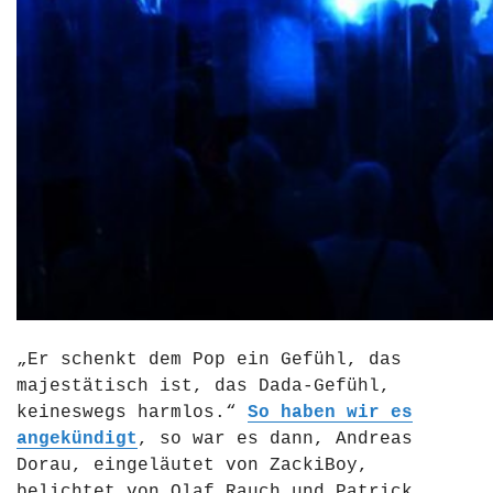
europeanpromise.eu
„Er schenkt dem Pop ein Gefühl, das
majestätisch ist, das Dada-Gefühl,
keineswegs harmlos.“
So haben wir es
angekündigt
, so war es dann, Andreas
Dorau, eingeläutet von ZackiBoy,
belichtet von Olaf Rauch und Patrick