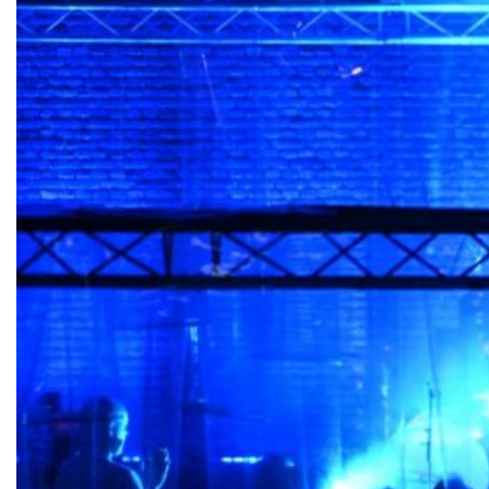
Idee
Termine
Tickets
Kontakt
Ticktes kaufen
Kontakt
Newsletter
christuskirche-bochum.de