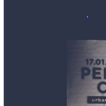
Ticktes kaufen
Kontakt
Newsletter
christuskirche-bochum.de
europeanpromise.eu