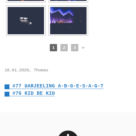
1
2
3
►
18.01.2020, Thomas
#77 DARJEELING A-B-G-E-S-A-G-T
#76 KID BE KID